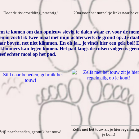
Door de rivierbedding, prachtig!
20m voor het tunneltje links naar boven
adem te komen om dan opnieuw stevig te dalen waar er, voor de men
emin zocht ik twee maal met mijn achterwerk de grond op. Je daal
aar boven, net niet klimmen. En oh ja... je vindt hier een gele bol!
klimmers kan tegen komen. Het pad langs de rotsen volgen is geen 
eef echter mooi op het pad.
Zelfs met het touw zit je hier regelmati
Stijl naar beneden, gebruik het touw!
je kont!