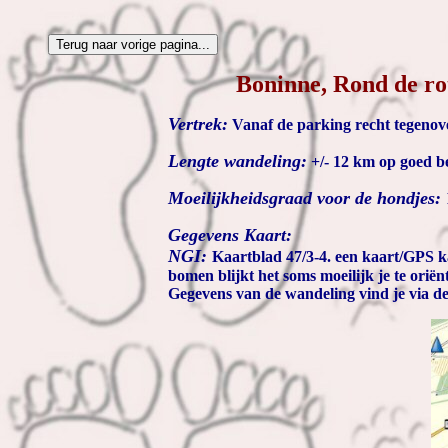
Boninne, Rond de ro
Vertrek:
Vanaf de parking recht tegenove
Lengte wandeling:
+/- 12 km op goed bew
Moeilijkheidsgraad voor de hondjes:
Gegevens Kaart:
NGI:
Kaartblad 47/3-4. een kaart/GPS ka
bomen blijkt het soms moeilijk je te oriën
Gegevens van de wandeling vind je via de