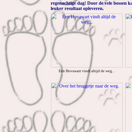
regenachtige dag! Door de vele bossen 
leuker resultaat opleveren.
Een Hovawart vindt altijd de weg...