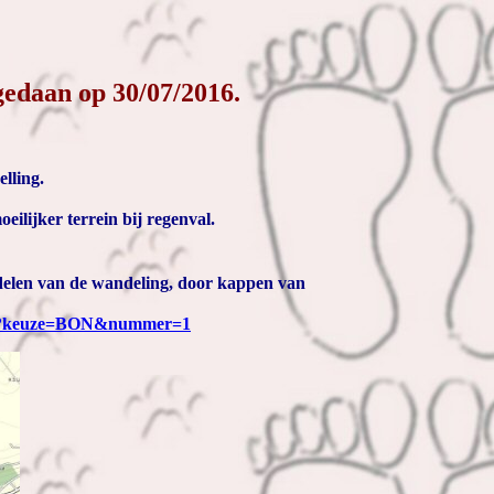
edaan op 30/07/2016.
lling.
eilijker terrein bij regenval.
e delen van de wandeling, door kappen van
php?keuze=BON&nummer=1