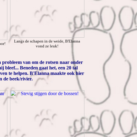
Langs de schapen in de weide, B'Elanna
oor!
vond ze leuk!
en probleem van om de rotsen naar onder
 bleef... Beneden gaat het, een 20 tal
oven te helpen. B'Elanna maakte ook hier
 de beek/rivier.