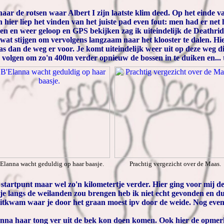
ar de rotsen waar Albert I zijn laatste klim deed. Op het einde v
er liep het vinden van het juiste pad even fout: men had er net
een en weer geloop en GPS bekijken zag ik uiteindelijk de Deathri
 wat stijgen om vervolgens langzaam naar het klooster te dalen. Hi
as dan de weg er voor. Je komt uiteindelijk weer uit op deze weg di
volgen om zo'n 400m verder opnieuw de bossen in te duiken en... te
Elanna wacht geduldig op haar baasje.
Prachtig vergezicht over de Maas.
 startpunt maar wel zo'n kilometertje verder. Hier ging voor mij de
 je langs de weilanden zou brengen heb ik niet echt gevonden en d
uitkwam waar je door het graan moest ipv door de weide. Nog even
anna haar tong ver uit de bek kon doen komen. Ook hier de opmerki