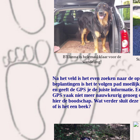
B'Elanna is helemaal klaar voor de
St
wandeling!
Na het veld is het even zoeken naar de op
beplantingen is het te volgen pad moeilijk 
en geeft de GPS je de juiste informatie. E
GPS vaak niet meer nauwkeurig genoeg om 
hier de boodschap. Wat verder sluit deze
of is het een beek?