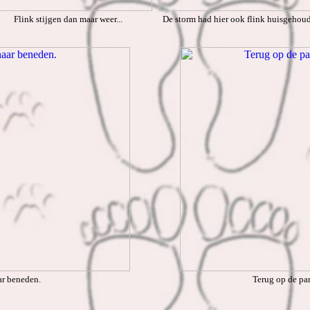
Flink stijgen dan maar weer...
De storm had hier ook flink huisgehou
ar beneden.
Terug op de pa