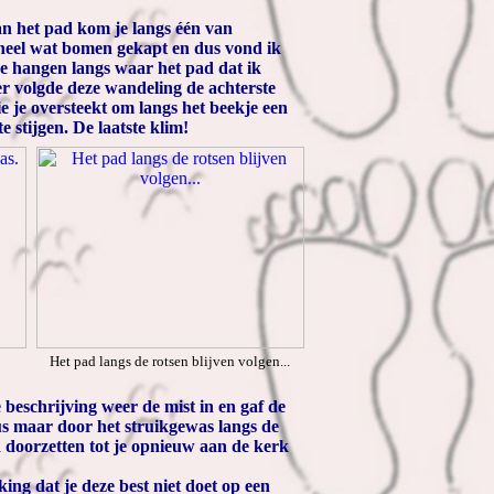
an het pad kom je langs één van
 heel wat bomen gekapt en dus vond ik
de hangen langs waar het pad dat ik
er volgde deze wandeling de achterste
e je oversteekt om langs het beekje een
 stijgen. De laatste klim!
Het pad langs de rotsen blijven volgen...
 beschrijving weer de mist in en gaf de
us maar door het struikgewas langs de
 doorzetten tot je opnieuw aan de kerk
ng dat je deze best niet doet op een