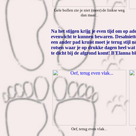
Gele bollen zie je niet (meer) de linkse weg
dan maar...
Na het stijgen krijg je even tijd om op 
evenwicht te kunnen bewaren. Desalniett
een ander pad kruist moet je terug stijl n
rotsen waar je op drukke dagen heel wat 
te dicht bij de afgrond komt! B'Elanna bl
Oef, terug even vlak...