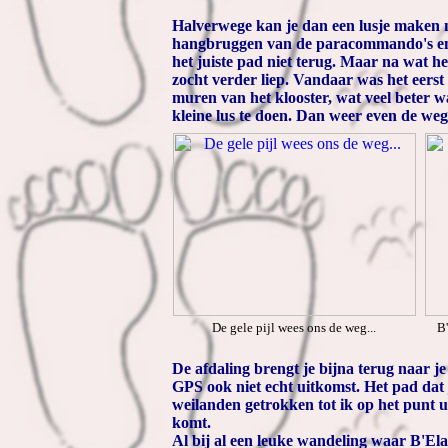
Halverwege kan je dan een lusje maken na
hangbruggen van de paracommando's en hi
het juiste pad niet terug. Maar na wat h
zocht verder liep. Vandaar was het eerst
muren van het klooster, wat veel beter w
kleine lus te doen. Dan weer even de weg 
De gele pijl wees ons de weg...
B'
De afdaling brengt je bijna terug naar je
GPS ook niet echt uitkomst. Het pad dat
weilanden getrokken tot ik op het punt 
komt.
Al bij al een leuke wandeling waar B'El