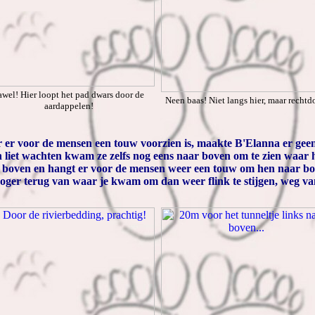
awel! Hier loopt het pad dwars door de
Neen baas! Niet langs hier, maar rechtd
aardappelen!
ar er voor de mensen een touw voorzien is, maakte B'Elanna er ge
 liet wachten kwam ze zelfs nog eens naar boven om te zien waar hij
aar boven en hangt er voor de mensen weer een touw om hen naar b
oger terug van waar je kwam om dan weer flink te stijgen, weg van