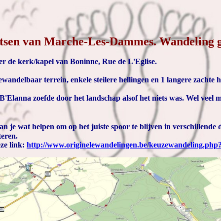
tsen van Marche-Les-Dammes. Wandeling g
r de kerk/kapel van Boninne, Rue de L'Eglise.
andelbaar terrein, enkele steilere hellingen en 1 langere zachte he
B'Elanna zoefde door het landschap alsof het niets was. Wel veel mo
n je wat helpen om op het juiste spoor te blijven in verschillend
teren.
ze link:
http://www.originelewandelingen.be/keuzewandeling.