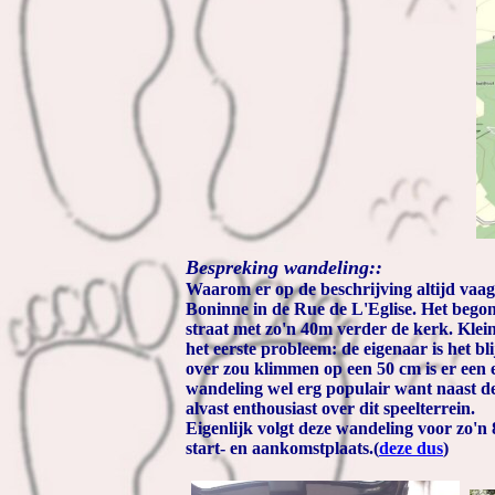
Bespreking wandeling::
Waarom er op de beschrijving altijd vaag
Boninne in de Rue de L'Eglise. Het begon 
straat met zo'n 40m verder de kerk. Klein
het eerste probleem: de eigenaar is het b
over zou klimmen op een 50 cm is er een 
wandeling wel erg populair want naast de
alvast enthousiast over dit speelterrein.
Eigenlijk volgt deze wandeling voor zo'n
start- en aankomstplaats.(
deze dus
)