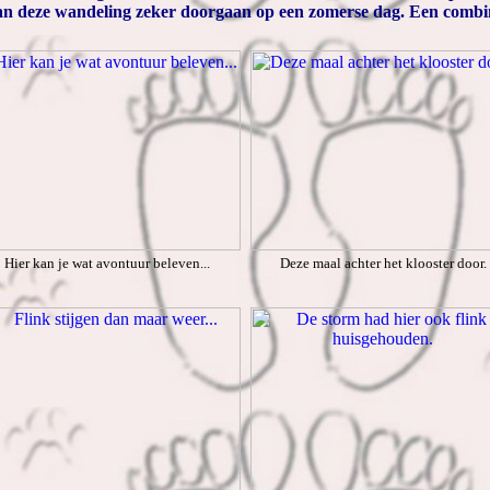
kan deze wandeling zeker doorgaan op een zomerse dag. Een combi
Hier kan je wat avontuur beleven...
Deze maal achter het klooster door.