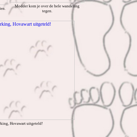
Modder kom je over de hele wandeling
den.
tegen.
rking, Hovawart uitgeteld!