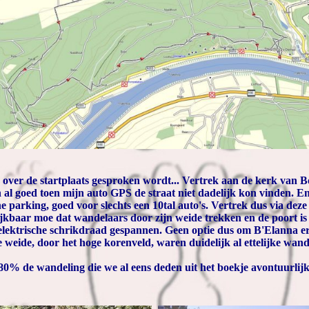
 over de startplaats gesproken wordt... Vertrek aan de kerk van B
al goed toen mijn auto GPS de straat niet dadelijk kon vinden. Enf
e parking, goed voor slechts een 10tal auto's. Vertrek dus via dez
lijkbaar moe dat wandelaars door zijn weide trekken en de poort is 
elektrische schrikdraad gespannen. Geen optie dus om B'Elanna er o
 weide, door het hoge korenveld, waren duidelijk al ettelijke wan
 80% de wandeling die we al eens deden uit het boekje avontuurli