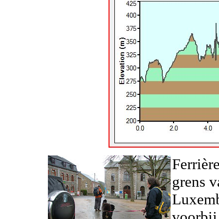
Ferrièr
grens v
Luxembu
voorbij